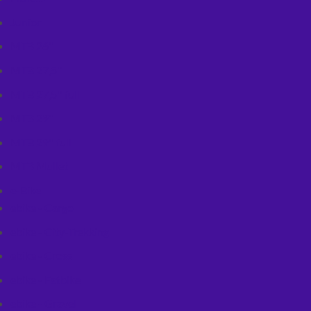
Junior
MTB 26''
MTB 27,5''
MTB 27,5'' full
MTB 29''
MTB 29'' full
MTB Mullet
e-Bike
ebike - Cargo
ebike - City-Trekking
ebike - Cross
ebike - Fatbike
ebike - Gravel