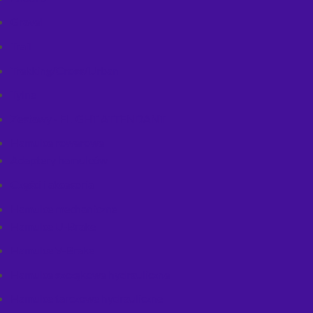
Gravel
Trail
Trekking/Cross/Urban
Tylne
Zestawy - FLIGHT ATTENDANT
Hamulce rowerowe
Adaptery hamulców
Części i akcesoria
Hamulce mechaniczne
Hamulce U-Brake
Hamulce V-Brake
Hamulce szczękowe hydrauliczne
Hamulce tarczowe hydrauliczne