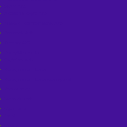
SRAM AXS
Akcesoria i części AXS
Manetki i klamkomanetki AXS
Przerzutki AXS
Zestawy AXS
Korby&Akcesoria
Części do korb
Korby, ramiona korby
Korby, ramiona korby szosa/gravel
Pomiar mocy
Tarcze do korb
Ogumienie
Dętki
Opony