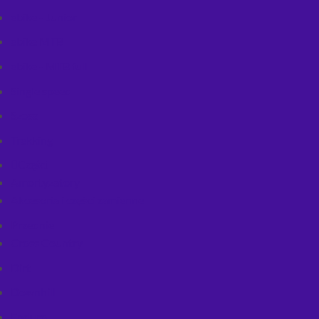
ebike - Junior
ebike MTB
ebike - MTB full
Single speed
Szosa
Trekking
Części
Amortyzatory
Akcesoria i części zamienne
Przednie
Cross Country
Dirt
Downhill
Enduro