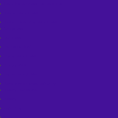
Hamulce tarczowe mechaniczne
Klamki hamulcowe
Klocki i okładziny hamulcowe
Szczękowe
Tarczowe
Pancerze i linki
Płyny hamulcowe
Rotory BMX
Tarcze hamulcowe
Kasety, wolnobiegi, łańcuchy
Kasety - akcesoria
Kasety
Łańcuchy
Napinacze łańcucha