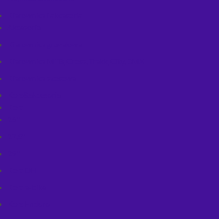
Kierownice i akcesoria
Akcesoria
Kierownice gravelowe
Kierownice MTB, Cross, Trekk, City, BMX
Kierownice szosowe
Koła&akcesoria
Koła
26''
27,5''
29''
Koła DH
Koła e-bike
Koła Enduro