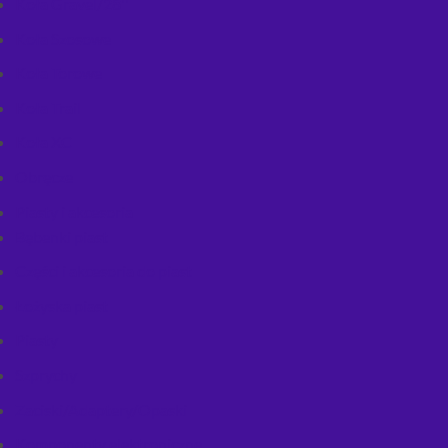
Koła Gravel/28''
Koła Szosowe
Koła Torowe
Koła Trail
Koła XC
Obręcze
Piasty i akcesoria
Bębenki piast
Części i akcesoria do piast
Łożyska piast
Piasty
Szprychy
Zaciski/Adaptery/Opaski
Komponenty elektroniczne