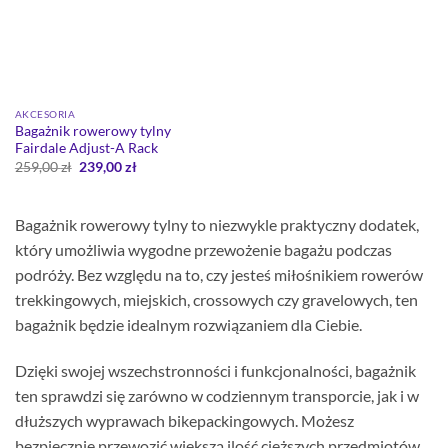
AKCESORIA
Bagażnik rowerowy tylny
Fairdale Adjust-A Rack
Pierwotna
Aktualna
259,00
zł
239,00
zł
cena
cena
wynosiła:
wynosi:
259,00 zł.
239,00 zł.
Bagażnik rowerowy tylny to niezwykle praktyczny dodatek,
który umożliwia wygodne przewożenie bagażu podczas
podróży. Bez względu na to, czy jesteś miłośnikiem rowerów
trekkingowych, miejskich, crossowych czy gravelowych, ten
bagażnik będzie idealnym rozwiązaniem dla Ciebie.
Dzięki swojej wszechstronności i funkcjonalności, bagażnik
ten sprawdzi się zarówno w codziennym transporcie, jak i w
dłuższych wyprawach bikepackingowych. Możesz
bezpiecznie przewozić większą ilość cięższych przedmiotów,