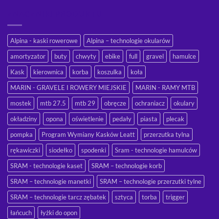
ZNACZNIKI PRODUKTU
Alpina - kaski rowerowe
Alpina – technologie okularów
amortyzator
buty
chwyty
ebike
full
gravel
hamulce
Kask
kierownica
korba
koszulka
koła
MARIN - GRAVELE I ROWERY MIEJSKIE
MARIN - RAMY MTB
mostek
mtb 27.5
mtb 29
obręcze
ochraniacz
okulary
okładziny
opona
oświetlenie
pedały
piasta
plecak
pompka
Program Wymiany Kasków Leatt
przerzutka tylna
rękawiczki
siodełko
spodenki
Sram - technologie hamulców
SRAM - technologie kaset
SRAM – technologie korb
SRAM – technologie manetki
SRAM – technologie przerzutki tylne
SRAM – technologie tarcz zębatek
sztyca
torba
trigger
łańcuch
łyżki do opon