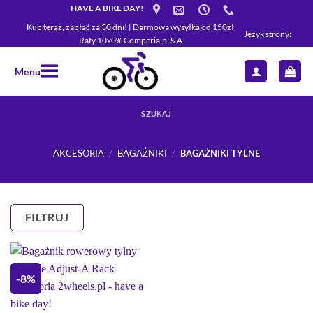
Przewiń
HAVE A BIKE DAY!
do
Kup teraz, zapłać za 30 dni! | Darmowa wysyłka od 150zł
Język strony:
Raty 10x0% Comperia.pl S.A
zawartości
Menu
SZUKAJ
AKCESORIA
/
BAGAŻNIKI
/
BAGAŻNIKI TYLNE
FILTRUJ
-8%