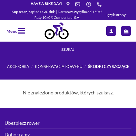
Przewiń
HAVE A BIKE DAY!
do
Kup teraz, zapłać za 30 dni! | Darmowa wysyłka od 150zł
Język strony:
Raty 10x0% Comperia.pl S.A
zawartości
Menu
SZUKAJ
AKCESORIA
/
KONSERWACJA ROWERU
/
ŚRODKI CZYSZCZĄCE
Nie znaleziono produktów, których szukasz.
Ubezpiecz rower
Dobór ramy