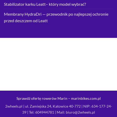
Stabilizator karku Leatt– który model wybrać?
Membrany HydraDri — przewodnik po najlepszej ochronie
przed deszczem od Leatt
Sprawdź ofertę rowerów Marin – marinbikes.com.pl
2wheels.pl | ul. Zamiejska 24, Katowice 40-772 | NIP: 634-177-24-
39 | Tel:
604944781
| Mail:
biuro@2wheels.pl