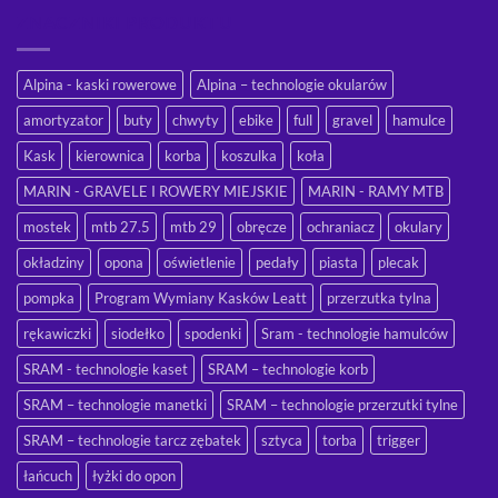
ZNACZNIKI PRODUKTU
Alpina - kaski rowerowe
Alpina – technologie okularów
amortyzator
buty
chwyty
ebike
full
gravel
hamulce
Kask
kierownica
korba
koszulka
koła
MARIN - GRAVELE I ROWERY MIEJSKIE
MARIN - RAMY MTB
mostek
mtb 27.5
mtb 29
obręcze
ochraniacz
okulary
okładziny
opona
oświetlenie
pedały
piasta
plecak
pompka
Program Wymiany Kasków Leatt
przerzutka tylna
rękawiczki
siodełko
spodenki
Sram - technologie hamulców
SRAM - technologie kaset
SRAM – technologie korb
SRAM – technologie manetki
SRAM – technologie przerzutki tylne
SRAM – technologie tarcz zębatek
sztyca
torba
trigger
łańcuch
łyżki do opon