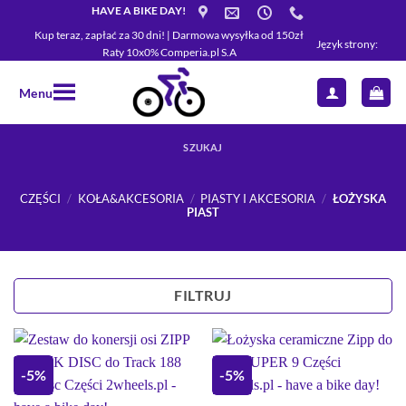
Przewiń
HAVE A BIKE DAY!
do
Kup teraz, zapłać za 30 dni! | Darmowa wysyłka od 150zł
Język strony:
Raty 10x0% Comperia.pl S.A
zawartości
Menu
SZUKAJ
CZĘŚCI
/
KOŁA&AKCESORIA
/
PIASTY I AKCESORIA
/
ŁOŻYSKA
PIAST
FILTRUJ
-5%
-5%