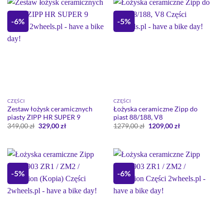
-6%
-5%
CZĘŚCI
CZĘŚCI
Zestaw łożysk ceramicznych
Łożyska ceramiczne Zipp do
piasty ZIPP HR SUPER 9
piast 88/188, V8
Pierwotna
Aktualna
Pierwotna
Aktualna
349,00
zł
329,00
zł
1279,00
zł
1209,00
zł
cena
cena
cena
cena
wynosiła:
wynosi:
wynosiła:
wynosi:
349,00 zł.
329,00 zł.
1279,00 zł.
1209,00 zł.
-5%
-6%