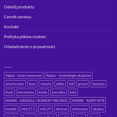
Odeślij produkty
Cennik serwisu
Kontakt
Polityka plików cookies
Oświadczenie o prywatności
ZNACZNIKI PRODUKTU
Alpina - kaski rowerowe
Alpina – technologie okularów
amortyzator
buty
chwyty
ebike
full
gravel
hamulce
Kask
kierownica
korba
koszulka
koła
MARIN - GRAVELE I ROWERY MIEJSKIE
MARIN - RAMY MTB
mostek
mtb 27.5
mtb 29
obręcze
ochraniacz
okulary