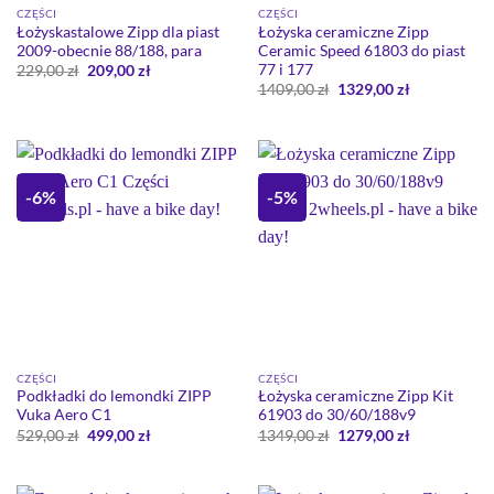
CZĘŚCI
CZĘŚCI
Łożyskastalowe Zipp dla piast
Łożyska ceramiczne Zipp
2009-obecnie 88/188, para
Ceramic Speed 61803 do piast
77 i 177
Pierwotna
Aktualna
229,00
zł
209,00
zł
cena
cena
Pierwotna
Aktualna
1409,00
zł
1329,00
zł
wynosiła:
wynosi:
cena
cena
229,00 zł.
209,00 zł.
wynosiła:
wynosi:
1409,00 zł.
1329,00 zł.
-6%
-5%
CZĘŚCI
CZĘŚCI
Podkładki do lemondki ZIPP
Łożyska ceramiczne Zipp Kit
Vuka Aero C1
61903 do 30/60/188v9
Pierwotna
Aktualna
Pierwotna
Aktualna
529,00
zł
499,00
zł
1349,00
zł
1279,00
zł
cena
cena
cena
cena
wynosiła:
wynosi:
wynosiła:
wynosi:
529,00 zł.
499,00 zł.
1349,00 zł.
1279,00 zł.