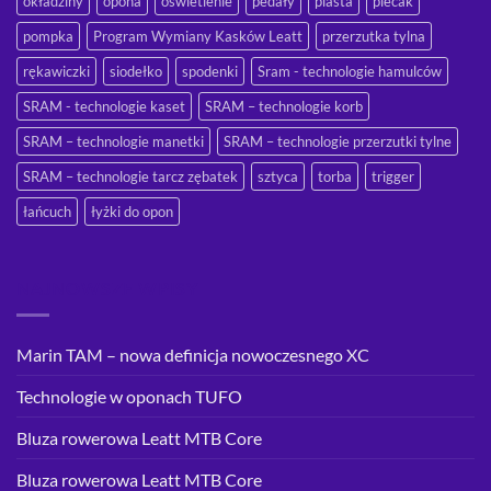
okładziny
opona
oświetlenie
pedały
piasta
plecak
pompka
Program Wymiany Kasków Leatt
przerzutka tylna
rękawiczki
siodełko
spodenki
Sram - technologie hamulców
SRAM - technologie kaset
SRAM – technologie korb
SRAM – technologie manetki
SRAM – technologie przerzutki tylne
SRAM – technologie tarcz zębatek
sztyca
torba
trigger
łańcuch
łyżki do opon
NAJNOWSZE WPISY
Marin TAM – nowa definicja nowoczesnego XC
Technologie w oponach TUFO
Bluza rowerowa Leatt MTB Core
Bluza rowerowa Leatt MTB Core