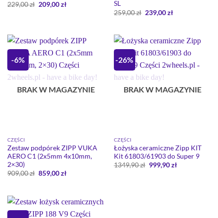
SL
Pierwotna
Aktualna
229,00
zł
209,00
zł
cena
cena
Pierwotna
Aktualna
259,00
zł
239,00
zł
wynosiła:
wynosi:
cena
cena
229,00 zł.
209,00 zł.
wynosiła:
wynosi:
259,00 zł.
239,00 zł.
-6%
-26%
BRAK W MAGAZYNIE
BRAK W MAGAZYNIE
CZĘŚCI
CZĘŚCI
Zestaw podpórek ZIPP VUKA
Łożyska ceramiczne Zipp KIT
AERO C1 (2x5mm 4x10mm,
Kit 61803/61903 do Super 9
2×30)
Pierwotna
Aktualna
1349,90
zł
999,90
zł
cena
cena
Pierwotna
Aktualna
909,00
zł
859,00
zł
wynosiła:
wynosi:
cena
cena
1349,90 zł.
999,90 zł.
wynosiła:
wynosi:
909,00 zł.
859,00 zł.