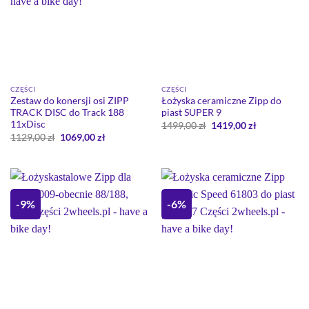
CZĘŚCI
CZĘŚCI
Zestaw do konersji osi ZIPP
Łożyska ceramiczne Zipp do
TRACK DISC do Track 188
piast SUPER 9
11xDisc
Pierwotna
Aktualna
1499,00
zł
1419,00
zł
cena
cena
Pierwotna
Aktualna
1129,00
zł
1069,00
zł
wynosiła:
wynosi:
cena
cena
1499,00 zł.
1419,00 zł.
wynosiła:
wynosi:
1129,00 zł.
1069,00 zł.
-9%
-6%