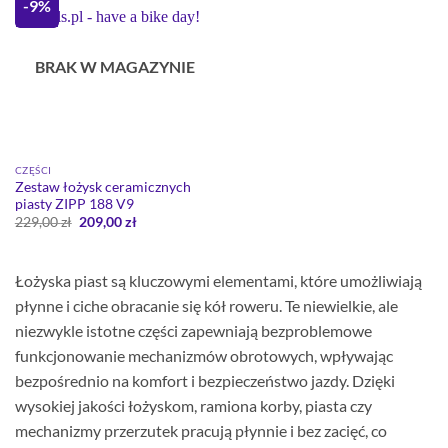
-9%
BRAK W MAGAZYNIE
CZĘŚCI
Zestaw łożysk ceramicznych
piasty ZIPP 188 V9
Pierwotna
Aktualna
229,00
zł
209,00
zł
cena
cena
wynosiła:
wynosi:
229,00 zł.
209,00 zł.
Łożyska piast są kluczowymi elementami, które umożliwiają
płynne i ciche obracanie się kół roweru. Te niewielkie, ale
niezwykle istotne części zapewniają bezproblemowe
funkcjonowanie mechanizmów obrotowych, wpływając
bezpośrednio na komfort i bezpieczeństwo jazdy. Dzięki
wysokiej jakości łożyskom, ramiona korby, piasta czy
mechanizmy przerzutek pracują płynnie i bez zacięć, co