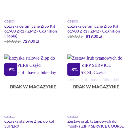
CZĘŚCI
CZĘŚCI
Łożyska ceramiczne Zipp Kit
Łożyska ceramiczne Zipp Kit
61903 ZR1 / ZM2 / Cognition
61903 ZR1 / ZM2 / Cognition
(Kopia)
Pierwotna
Aktualna
869,00
zł
819,00
zł
cena
cena
Pierwotna
Aktualna
769,00
zł
729,00
zł
wynosiła:
wynosi:
cena
cena
869,00 zł.
819,00 zł.
wynosiła:
wynosi:
769,00 zł.
729,00 zł.
-9%
-8%
BRAK W MAGAZYNIE
BRAK W MAGAZYNIE
CZĘŚCI
CZĘŚCI
Łożyska stalowe Zipp do kół
Zestaw śrub tytanowych do
SUPER9
mostka ZIPP SERVICE COURSE