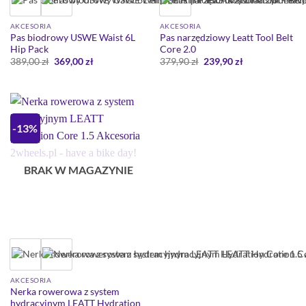
AKCESORIA
AKCESORIA
Pas biodrowy USWE Waist 6L
Pas narzędziowy Leatt Tool Belt
Hip Pack
Core 2.0
Pierwotna
Aktualna
Pierwotna
Aktualna
389,00
zł
369,00
zł
379,90
zł
239,90
zł
cena
cena
cena
cena
wynosiła:
wynosi:
wynosiła:
wynosi:
389,00 zł.
369,00 zł.
379,90 zł.
239,90 zł.
-13%
BRAK W MAGAZYNIE
AKCESORIA
Nerka rowerowa z system
hydracyjnym LEATT Hydration