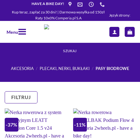
Przewiń
HAVE A BIKE DAY!
do
Kup teraz, zapłać za 30 dni! | Darmowa wysyłka od 150zł
Język strony:
Raty 10x0% Comperia.pl S.A
zawartości
Menu
SZUKAJ
AKCESORIA
/
PLECAKI, NERKI, BUKŁAKI
/
PASY BIODROWE
FILTRUJ
-37%
-11%