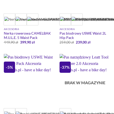
AKCESORIA
AKCESORIA
Nerka rowerowa CAMELBAK
Pas biodrowy USWE Waist 2L
M.U.L.E. 5 Waist Pack
Hip Pack
Pierwotna
Aktualna
Pierwotna
Aktualna
449,90
zł
399,90
zł
259,00
zł
239,00
zł
cena
cena
cena
cena
wynosiła:
wynosi:
wynosiła:
wynosi:
449,90 zł.
399,90 zł.
259,00 zł.
239,00 zł.
-5%
-37%
BRAK W MAGAZYNIE