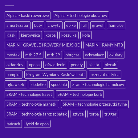
Alpina - kaski rowerowe
Alpina – technologie okularów
amortyzator
buty
chwyty
ebike
full
gravel
hamulce
Kask
kierownica
korba
koszulka
koła
MARIN - GRAVELE I ROWERY MIEJSKIE
MARIN - RAMY MTB
mostek
mtb 27.5
mtb 29
obręcze
ochraniacz
okulary
okładziny
opona
oświetlenie
pedały
piasta
plecak
pompka
Program Wymiany Kasków Leatt
przerzutka tylna
rękawiczki
siodełko
spodenki
Sram - technologie hamulców
SRAM - technologie kaset
SRAM – technologie korb
SRAM – technologie manetki
SRAM – technologie przerzutki tylne
SRAM – technologie tarcz zębatek
sztyca
torba
trigger
łańcuch
łyżki do opon