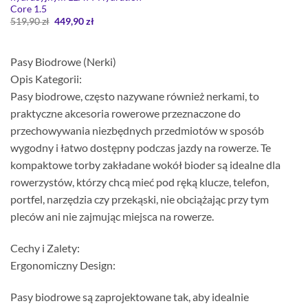
Core 1.5
Pierwotna
Aktualna
519,90
zł
449,90
zł
cena
cena
wynosiła:
wynosi:
519,90 zł.
449,90 zł.
Pasy Biodrowe (Nerki)
Opis Kategorii:
Pasy biodrowe, często nazywane również nerkami, to
praktyczne akcesoria rowerowe przeznaczone do
przechowywania niezbędnych przedmiotów w sposób
wygodny i łatwo dostępny podczas jazdy na rowerze. Te
kompaktowe torby zakładane wokół bioder są idealne dla
rowerzystów, którzy chcą mieć pod ręką klucze, telefon,
portfel, narzędzia czy przekąski, nie obciążając przy tym
pleców ani nie zajmując miejsca na rowerze.
Cechy i Zalety:
Ergonomiczny Design:
Pasy biodrowe są zaprojektowane tak, aby idealnie