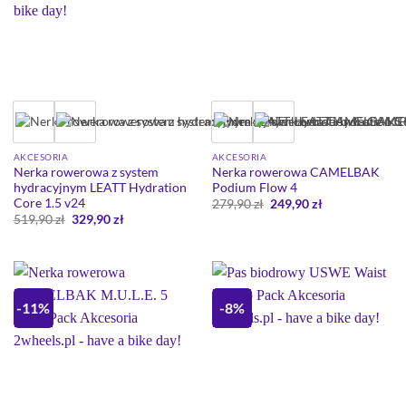
AKCESORIA
AKCESORIA
Nerka rowerowa z system
Nerka rowerowa CAMELBAK
hydracyjnym LEATT Hydration
Podium Flow 4
Core 1.5 v24
Pierwotna
Aktualna
279,90
zł
249,90
zł
cena
cena
Pierwotna
Aktualna
519,90
zł
329,90
zł
wynosiła:
wynosi:
cena
cena
279,90 zł.
249,90 zł.
wynosiła:
wynosi:
519,90 zł.
329,90 zł.
-11%
-8%