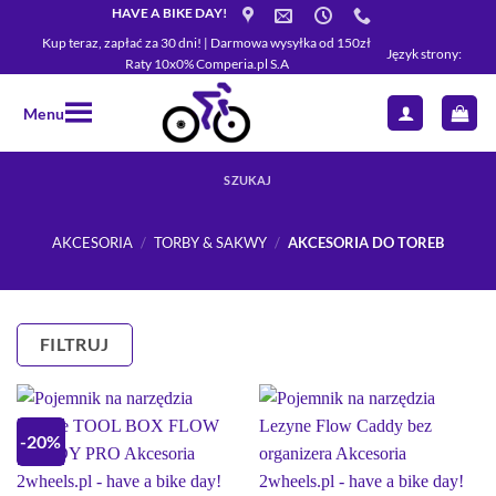
Przewiń
HAVE A BIKE DAY!
do
Kup teraz, zapłać za 30 dni! | Darmowa wysyłka od 150zł
Język strony:
Raty 10x0% Comperia.pl S.A
zawartości
Menu
SZUKAJ
AKCESORIA
/
TORBY & SAKWY
/
AKCESORIA DO TOREB
FILTRUJ
-20%