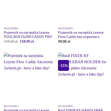
AKCESORIA
AKCESORIA
Pojemnik na narzędzia Lezyne
Pojemnik na narzędzia Lezyne
TOOL BOX FLOW CADDY PRO
Flow Caddy bez organizera
Pierwotna
Aktualna
149,00
zł
118,90
zł
49,00
zł
cena
cena
wynosiła:
wynosi:
149,00 zł.
118,90 zł.
-15%
AKCESORIA
AKCESORIA
Pojemnik na narzędzia Lezyne
Basil FIXER KF HANDLEBAR