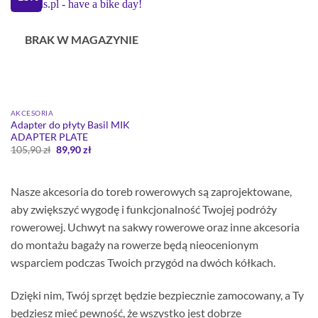
BRAK W MAGAZYNIE
AKCESORIA
Adapter do płyty Basil MIK
ADAPTER PLATE
Pierwotna
Aktualna
105,90
zł
89,90
zł
cena
cena
wynosiła:
wynosi:
105,90 zł.
89,90 zł.
Nasze akcesoria do toreb rowerowych są zaprojektowane,
aby zwiększyć wygodę i funkcjonalność Twojej podróży
rowerowej. Uchwyt na sakwy rowerowe oraz inne akcesoria
do montażu bagaży na rowerze będą nieocenionym
wsparciem podczas Twoich przygód na dwóch kółkach.
Dzięki nim, Twój sprzęt będzie bezpiecznie zamocowany, a Ty
będziesz mieć pewność, że wszystko jest dobrze