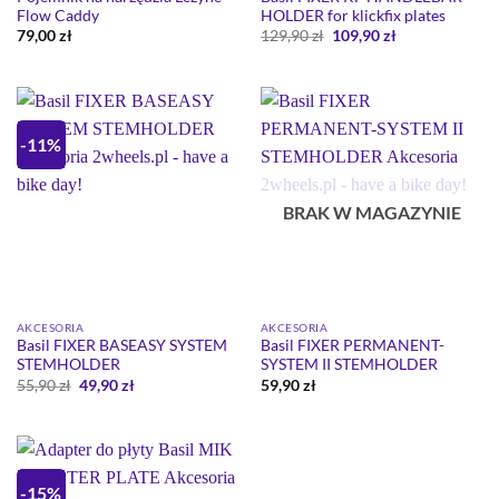
Flow Caddy
HOLDER for klickfix plates
Pierwotna
Aktualna
79,00
zł
129,90
zł
109,90
zł
cena
cena
wynosiła:
wynosi:
129,90 zł.
109,90 zł.
-11%
BRAK W MAGAZYNIE
AKCESORIA
AKCESORIA
Basil FIXER BASEASY SYSTEM
Basil FIXER PERMANENT-
STEMHOLDER
SYSTEM II STEMHOLDER
Pierwotna
Aktualna
55,90
zł
49,90
zł
59,90
zł
cena
cena
wynosiła:
wynosi:
55,90 zł.
49,90 zł.
-15%