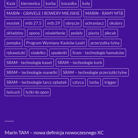
Kask
kierownica
korba
koszulka
koła
MARIN - GRAVELE I ROWERY MIEJSKIE
MARIN - RAMY MTB
mostek
mtb 27.5
mtb 29
obręcze
ochraniacz
okulary
okładziny
opona
oświetlenie
pedały
piasta
plecak
pompka
Program Wymiany Kasków Leatt
przerzutka tylna
rękawiczki
siodełko
spodenki
Sram - technologie hamulców
SRAM - technologie kaset
SRAM – technologie korb
SRAM – technologie manetki
SRAM – technologie przerzutki tylne
SRAM – technologie tarcz zębatek
sztyca
torba
trigger
łańcuch
łyżki do opon
NAJNOWSZE WPISY
Marin TAM – nowa definicja nowoczesnego XC