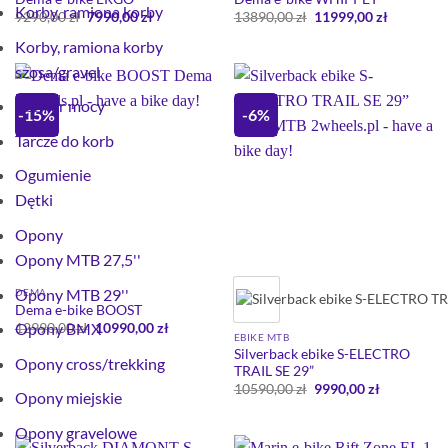
Korby, ramiona korby
Pierwotna
Aktualna
Pierwotna
Aktualna
9290,00
zł
7990,00
zł
13890,00
zł
11999,00
zł
cena
cena
cena
cena
wynosiła:
wynosi:
wynosiła:
wynosi:
Korby, ramiona korby
9290,00 zł.
7990,00 zł.
13890,00 zł.
11999,00 
szosa/gravel
Pomiar mocy
-15%
-6%
Tarcze do korb
Ogumienie
Dętki
Opony
Opony MTB 27,5''
Opony MTB 29''
DEMA
Dema e-bike BOOST
Pierwotna
Aktualna
Opony BMX
12990,00
zł
10990,00
zł
EBIKE MTB
cena
cena
wynosiła:
wynosi:
Silverback ebike S-ELECTRO
Opony cross/trekking
12990,00 zł.
10990,00 zł.
TRAIL SE 29”
Pierwotna
Aktualna
10590,00
zł
9990,00
zł
Opony miejskie
cena
cena
wynosiła:
wynosi:
10590,00 zł.
9990,00 zł.
Opony gravelowe