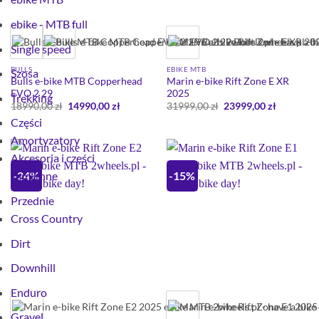
ebike - MTB full
Single speed
BULLS
EBIKE MTB
Szosa
Bulls e-bike MTB Copperhead
Marin e-bike Rift Zone E XR
EVO 2 29
2025
Trekking
Pierwotna
Aktualna
Pierwotna
Aktualna
18990,00
zł
14990,00
zł
31999,00
zł
23999,00
zł
cena
cena
cena
cena
Części
wynosiła:
wynosi:
wynosiła:
wynosi:
18990,00 zł.
14990,00 zł.
31999,00 zł.
23999,00 
Amortyzatory
Akcesoria i części
-24%
-15%
zamienne
Przednie
Cross Country
Dirt
Downhill
Enduro
Gravel