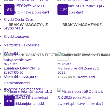
Opony szosowe
-8%
-11%
Szytki
Szytki Cyclo-Cross
BRAK W MAGAZYNIE
BRAK W MAGAZYNIE
Szytki MTB
Szytki szosowe
Narzędzia - akcesoria
Wkładki
antyprzebiciowe
EBIKE MTB
EBIKE MTB
Lusterka
Silverback DIAMONT S-
Marin e-bike Rift Zone EL 1
ELECTRO 50
2025
Manetki i
Pierwotna
Aktualna
Pierwotna
Aktualna
6490,00
zł
5990,00
zł
18999,00
zł
16999,00
zł
cena
cena
cena
cena
klamkomanetki
wynosiła:
wynosi:
wynosiła:
wynosi:
6490,00 zł.
5990,00 zł.
18999,00 zł.
16999,00 
Akcesoria do manatek i
klamkomanetek
-8%
Klamki i klamkomanetki