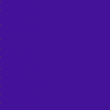
Ręczne cyfrowe
Pompki Stacjonarne
analogowe
Pompki Stacjonarne
Cyfrowe
Rogi
Stopki do roweru
Torby & Sakwy &
Uchwyty
Akcesoria do toreb
Na bagażnik
Na dokumenty i mapniki
Na kierownicę
Na kierownicę (telefon)