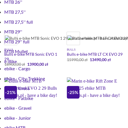
MTB 26''
MTB 27,5''
MTB 27,5'' full
MTB 29''
MTB 29'' full
BULLS
BULLS
MTB Mullet
Bulls e-bike MTB Sonic EVO 1
Bulls e-bike MTB LT CX EVO 29
29
Pierwotna
Aktualna
15990,00
zł
13490,00
zł
e-Bike
cena
cena
Pierwotna
Aktualna
18900,00
zł
13900,00
zł
wynosiła:
wynosi:
cena
cena
ebike - Cargo
15990,00 zł.
13490,00 
wynosiła:
wynosi:
18900,00 zł.
13900,00 zł.
ebike - City-Trekking
ebike - Cross
-21%
-25%
ebike - Fatbike
ebike - Gravel
ebike - Junior
ebike MTB