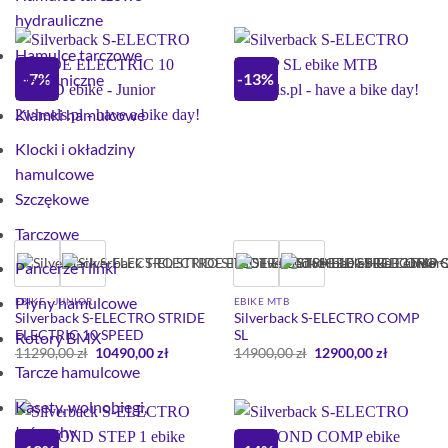
17999,00 zł.
14999,00 zł.
wynosiła:
wynosi:
hydrauliczne
11290,00 zł.
10490,00 
Hamulce tarczowe
-7%
-13%
mechaniczne
Klamki hamulcowe
Klocki i okładziny
hamulcowe
Szczękowe
Tarczowe
Pancerze i linki
Płyny hamulcowe
EBIKE - JUNIOR
EBIKE MTB
Silverback S-ELECTRO STRIDE
Silverback S-ELECTRO COMP
ELECTRIC 10 SPEED
SL
Rotory BMX
Pierwotna
Aktualna
Pierwotna
Aktualna
11290,00
zł
10490,00
zł
14900,00
zł
12900,00
zł
cena
cena
cena
cena
Tarcze hamulcowe
wynosiła:
wynosi:
wynosiła:
wynosi:
11290,00 zł.
10490,00 zł.
14900,00 zł.
12900,00 
Kasety, wolnobiegi,
łańcuchy