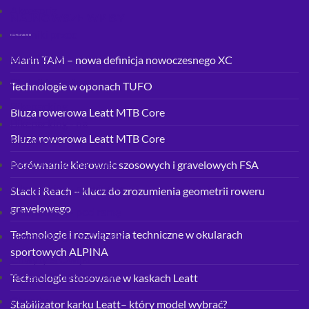
Akcesoria
NAJNOWSZE WPISY
Błotniki przód
Błotniki tył
Marin TAM – nowa definicja nowoczesnego XC
Błotniki - zestawy
Technologie w oponach TUFO
Bikepacking
Bluza rowerowa Leatt MTB Core
Bikepacking - na
Bluza rowerowa Leatt MTB Core
kierownicę
Bikepacking - na ramę
Porównanie kierownic szosowych i gravelowych FSA
Bikepacking - na widelec
Stack i Reach – klucz do zrozumienia geometrii roweru
gravelowego
Bikepacking - pod ramę
Technologie i rozwiązania techniczne w okularach
Bikepacking - pod siodło
sportowych ALPINA
Chwyty & Owijki
Akcesoria do chwytów
Technologie stosowane w kaskach Leatt
Chwyty
Stabilizator karku Leatt– który model wybrać?