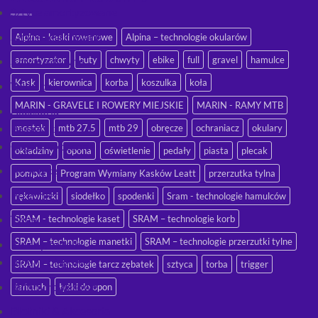
Sztyce amortyzowane
Sztyce regulowane
Alpina - kaski rowerowe
Alpina – technologie okularów
amortyzator
buty
chwyty
ebike
full
gravel
hamulce
Sztyce sztywne
Kask
kierownica
korba
koszulka
koła
Widelce
MARIN - GRAVELE I ROWERY MIEJSKIE
MARIN - RAMY MTB
Akcesoria
Bagażniki
mostek
mtb 27.5
mtb 29
obręcze
ochraniacz
okulary
Części i akcesoria
okładziny
opona
oświetlenie
pedały
piasta
plecak
Na sztycę
pompka
Program Wymiany Kasków Leatt
przerzutka tylna
Przednie
rękawiczki
siodełko
spodenki
Sram - technologie hamulców
Tylne
SRAM - technologie kaset
SRAM – technologie korb
SRAM – technologie manetki
SRAM – technologie przerzutki tylne
Bidony, butelki
Bidony biegowe
SRAM – technologie tarcz zębatek
sztyca
torba
trigger
Bidony rowerowe
łańcuch
łyżki do opon
Błotniki & Akcesoria