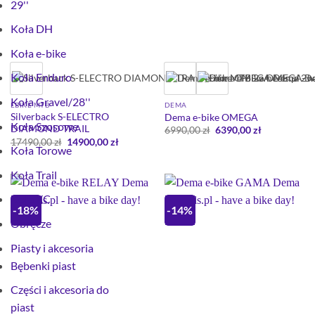
29''
Koła DH
Koła e-bike
Koła Enduro
Koła Gravel/28''
EBIKE MTB
DEMA
Silverback S-ELECTRO
Dema e-bike OMEGA
Koła Szosowe
DIAMOND TRAIL
Pierwotna
Aktualna
6990,00
zł
6390,00
zł
cena
cena
Pierwotna
Aktualna
17490,00
zł
14900,00
zł
wynosiła:
wynosi:
Koła Torowe
cena
cena
6990,00 zł.
6390,00 zł.
wynosiła:
wynosi:
17490,00 zł.
14900,00 zł.
Koła Trail
Koła XC
-18%
-14%
Obręcze
Piasty i akcesoria
Bębenki piast
Części i akcesoria do
piast