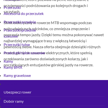
przyjemności podróżowania po kolejnych drogach i
Przerzutki
szczytach.
Akcesoria do przerzutek
Przerzutki przednie
Silnik elektryczny w rowerze MTB wspomaga podczas
najtrudniejszych odcinków, co zmniejsza zmęczenie i
Przerzutki przednie
poprawia tempo jazdy. Dzięki temu można pokonywać nawet
szosowe
najbardziej wymagające trasy z większą łatwością i
Przerzutki tylne
pewnością siebie. Nasza oferta obejmuje dziesiątki różnych
modeli górskich rowerów elektrycznych, które spełnią
Przerzutki tylne szosowe
oczekiwania zarówno doświadczonych kolarzy, jak i
Ramy
początkujących entuzjastów górskiej jazdy na rowerze.
Ramy BMX
Ramy gravelowe
Ramy MTB
amortyzowane
Ubezpiecz rower
Ramy szosowe
Dobór ramy
Siodełka