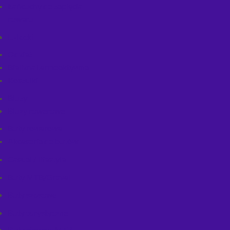
Łańcuchy do zapięcia
roweru
U-locki
Odzież
Bielizna termoaktywna
Koszulki
Bluzy
Bluzy rowerowe
Buty rowerowe
Akcesoria do butów
Casual / lifestyle
Buty MTB/Gravel
Buty szosowe
Buty turystyczne
Buty zimowe MTB