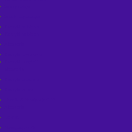
Smary i oleje
Środki czyszczące
Koszyki na bidon
Koszyki na bidon
Akcesoria
Koszyki rowerowe
Koszyki - części i
akcesoria
Koszyki przednie
Koszyki tylnie
Liczniki & Nawigacje GPS
Akcesoria
Liczniki
Nawigacje GPS