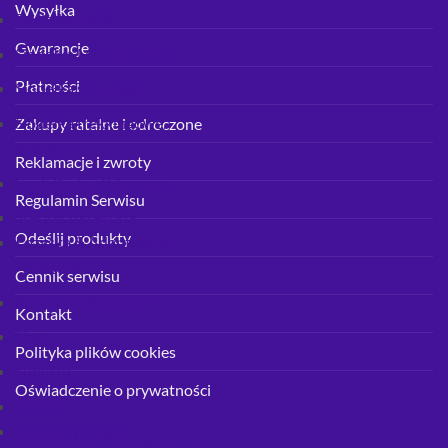
Wysyłka
Siodełka BMX
Gwarancje
Siodełka MTB, Gravel
Płatności
Siodełka szosowe
Siodełka trekkingowe.
Zakupy ratalne i odroczone
miejskie
Reklamacje i zwroty
Siodełka triathlonowe
Regulamin Serwisu
Stery & Akcesoria
Odeślij produkty
Łożyska & Adaptery &
Akcesoria
Cennik serwisu
Podkładki & Kapsle
Kontakt
Stery
Polityka plików cookies
Suporty
Oświadczenie o prywatności
Sztyce
Adaptery i części
ZNACZNIKI PRODUKTU