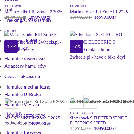
EBIKE MTB
EBIKE MTB
Trail
Marin e-bike Rift Zone E2 2025
Marin e-bike Rift Zone E1 2025
Pierwotna
Aktualna
Pierwotna
Aktualna
24999,00
zł
18999,00
zł
19999,00
zł
16999,00
zł
Trekking/Cross/Urban
cena
cena
cena
cena
wynosiła:
wynosi:
wynosiła:
wynosi:
24999,00 zł.
18999,00 zł.
19999,00 zł.
16999,00 
Tylne
Zestawy - FLIGHT
-17%
-7%
ATTENDANT
Hamulce rowerowe
Adaptery hamulców
Części i akcesoria
Hamulce mechaniczne
Hamulce U-Brake
Hamulce V-Brake
EBIKE MTB
EBIKE - JUNIOR
Hamulce szczękowe
Silverback S-ELECTRO STRIDE
Marin e-bike Rift Zone E 2025
hydrauliczne
ELECTRIC 9 SPEED
Pierwotna
Aktualna
17999,00
zł
14999,00
zł
cena
cena
Pierwotna
Aktualna
11290,00
zł
10490,00
zł
wynosiła:
wynosi:
cena
cena
Hamulce tarczowe