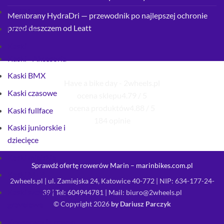
Owijki
Membrany HydraDri — przewodnik po najlepszej ochronie
przed deszczem od Leatt
Dzwonki
Kaski
Kaski - Akcesoria
Kaski BMX
Have a bike day - 2wheels.pl
Kaski czasowe
ocena sklepu
4.79 / 5
ocena produktów
4.88 / 5
Kaski fullface
184 opinie
Kaski juniorskie i
dziecięce
Kaski miejskie
Sprawdź ofertę rowerów Marin – marinbikes.com.pl
Kaski MTB
2wheels.pl | ul. Zamiejska 24, Katowice 40-772 | NIP: 634-177-24-
Kaski szosowe i
39 | Tel:
604944781
| Mail:
biuro@2wheels.pl
© Copyright 2026
by Dariusz Parczyk
gravelowe
Konserwacja roweru