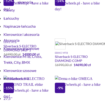
-12%
-14%
Kasety - akcesoria
Kasety
Łańcuchy
Napinacze łańcucha
Kierownice i akcesoria
Akcesoria
EBIKE MTB
Silverback S-ELECTRO
Kierownice gravelowe
DIAMOND STEP 1
EBIKE MTB
Pierwotna
Aktualna
16990,00
zł
14990,00
zł
Kierownice MTB, Cross,
Silverback S-ELECTRO
cena
cena
wynosiła:
wynosi:
DIAMOND COMP
Trekk, City, BMX
16990,00 zł.
14990,00 zł.
Pierwotna
Aktualna
16990,00
zł
14690,00
zł
cena
cena
Kierownice szosowe
wynosiła:
wynosi:
16990,00 zł.
14690,00 
Koła&akcesoria
Koła
-15%
-9%
26''
27,5''