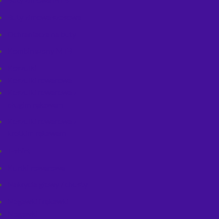
Buty zimowe szosowe
Ochraniacze na buty
Kombinezony MTB
Koszulki
Koszulki rowerowe
Koszulki rowerowe z
długim rękawem
Koszulki rowerowe z
krótkim rękawem
T-shirt
Kurtki rowerowe
Nakrycia głowy / chusty
Nogawki i rękawki
Nogawki