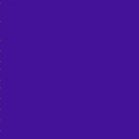
Plecaki i kamizelki
biegowe
Plecaki i kamizelki
rowerowe
Plecakik trekkingowe
Plecaki turystyczne
Pompki
Akcesoria
CO2
CO2 Zestawy
Kardridże
Do amortyzatorów
Kompresory
Ręczne analogowe