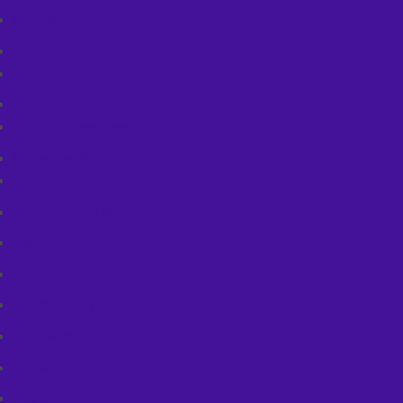
Skarpety
Spodenki krótkie
Spodenki rowerowe
Spodnie
Spodnie rowerowe
Bosch e-Bike
Inteligentny system
System Bosch ebike 2
System Classic +
ABS
Akumulatory
ConnectModule
Drive Units
Kable