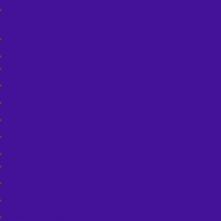
Lokalizatory GPS - Bike
tracking
Napinacze łańcucha
Narzędzia
Części zamienne
Klucze rowerowe
Łyżki do opon
Multitoole
Zestawy narzędzi
Okulary & Gogle
Okulary
Gogle rowerowe
Szybki do gogli
Osłony & Naklejki