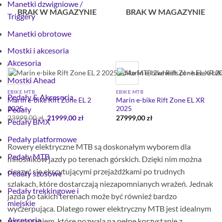
Manetki dzwigniowe /
BRAK W MAGAZYNIE
BRAK W MAGAZYNIE
Triggery
Manetki obrotowe
Mostki i akcesoria
Akcesoria
Mostki Ahead
EBIKE MTB
EBIKE MTB
Pedały & Akcesoria
Marin e-bike Rift Zone EL 2
Marin e-bike Rift Zone EL XR
2025
2025
Pedały
Pierwotna
Aktualna
23999,00
zł
21999,00
zł
27999,00
zł
Pedały BMX
cena
cena
wynosiła:
wynosi:
23999,00 zł.
21999,00 zł.
Pedały platformowe
Rowery elektryczne MTB są doskonałym wyborem dla
Pedały MTB
miłośników jazdy po terenach górskich. Dzięki nim można
cieszyć się ekscytującymi przejażdżkami po trudnych
Pedały szosowe
szlakach, które dostarczają niezapomnianych wrażeń. Jednak
Pedały trekkingowe i
jazda po takich terenach może być również bardzo
miejskie
wyczerpująca. Dlatego rower elektryczny MTB jest idealnym
Akcesoria
rozwiązaniem, które pozwala na pełne korzystanie z