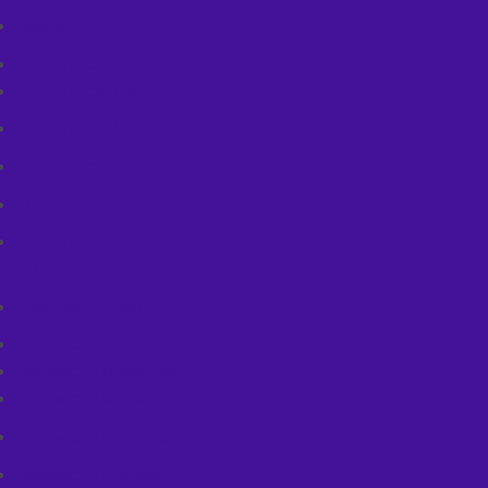
Rękawki
Ochraniacze
Ochraniacze ciała
Ochraniacze kolan
Ochraniacze łokci
Ortezy
Spodenki z
ochraniaczami
Stabilizatory szyi
Rękawiczki
Rękawiczki rowerowe
Rękawiczki letnie
Rękawiczki przejściowe
Rękawiczki zimowe