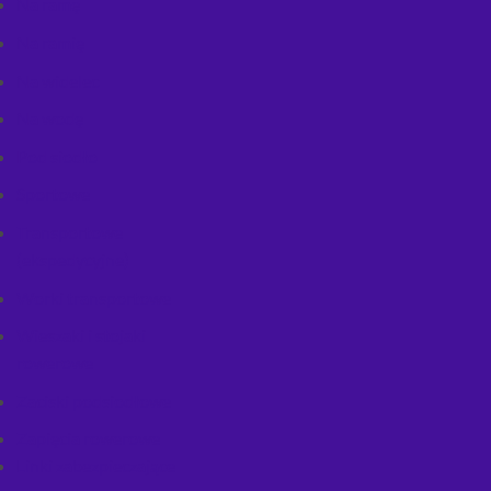
Na ramę
Na ramię
Na widelec
Na wodę
Pod siodło
Sportowe
Transportowe
(ekspedycyjne)
Worki transportowe
Wieszaki i stojaki
rowerowe
Zaciski podsiodłowe
Zapięcia rowerowe
Linki zabezpieczające