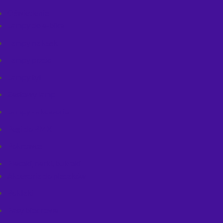
Oświetlenie
Lampy do e-bike
Lampy na kask
Lampy przód
Lampy tył
Zestawy lamp
Lampy - akcesoria
Pegi do BMX
Pokrowce
Plecaki, nerki, bukłaki
Akcesoria do plecaków
Bukłaki
Pasy biodrowe