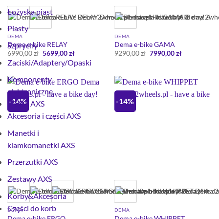
Łożyska piast
Piasty
DEMA
DEMA
Dema e-bike RELAY
Szprychy
Dema e-bike GAMA
Pierwotna
Aktualna
Pierwotna
Aktualna
6990,00
zł
5699,00
zł
9290,00
zł
7990,00
zł
cena
cena
cena
cena
Zaciski/Adaptery/Opaski
wynosiła:
wynosi:
wynosiła:
wynosi:
6990,00 zł.
5699,00 zł.
9290,00 zł.
7990,00 zł.
Komponenty
elektroniczne
-14%
-14%
SRAM AXS
Akcesoria i części AXS
Manetki i
klamkomanetki AXS
Przerzutki AXS
Zestawy AXS
Korby&Akcesoria
Części do korb
DEMA
DEMA
Dema e-bike ERGO
Dema e-bike WHIPPET