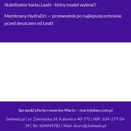
Stabilizator karku Leatt– który model wybrać?
Membrany HydraDri — przewodnik po najlepszej ochronie
przed deszczem od Leatt
Sprawdź ofertę rowerów Marin – marinbikes.com.pl
2wheels.pl | ul. Zamiejska 24, Katowice 40-772 | NIP: 634-177-24-
39 | Tel:
604944781
| Mail:
biuro@2wheels.pl