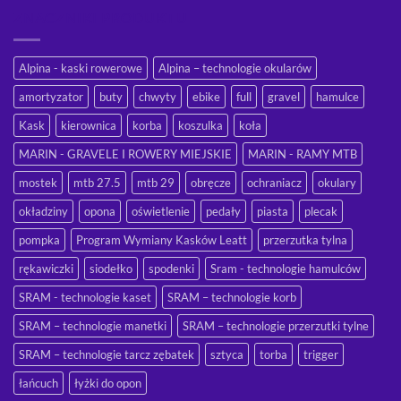
ZNACZNIKI PRODUKTU
Alpina - kaski rowerowe
Alpina – technologie okularów
amortyzator
buty
chwyty
ebike
full
gravel
hamulce
Kask
kierownica
korba
koszulka
koła
MARIN - GRAVELE I ROWERY MIEJSKIE
MARIN - RAMY MTB
mostek
mtb 27.5
mtb 29
obręcze
ochraniacz
okulary
okładziny
opona
oświetlenie
pedały
piasta
plecak
pompka
Program Wymiany Kasków Leatt
przerzutka tylna
rękawiczki
siodełko
spodenki
Sram - technologie hamulców
SRAM - technologie kaset
SRAM – technologie korb
SRAM – technologie manetki
SRAM – technologie przerzutki tylne
SRAM – technologie tarcz zębatek
sztyca
torba
trigger
łańcuch
łyżki do opon