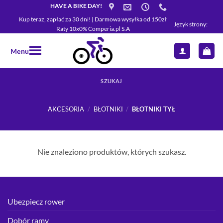
Przewiń
HAVE A BIKE DAY!
do
Kup teraz, zapłać za 30 dni! | Darmowa wysyłka od 150zł
Język strony:
Raty 10x0% Comperia.pl S.A
zawartości
Menu
SZUKAJ
AKCESORIA
/
BŁOTNIKI
/
BŁOTNIKI TYŁ
Nie znaleziono produktów, których szukasz.
Ubezpiecz rower
Dobór ramy