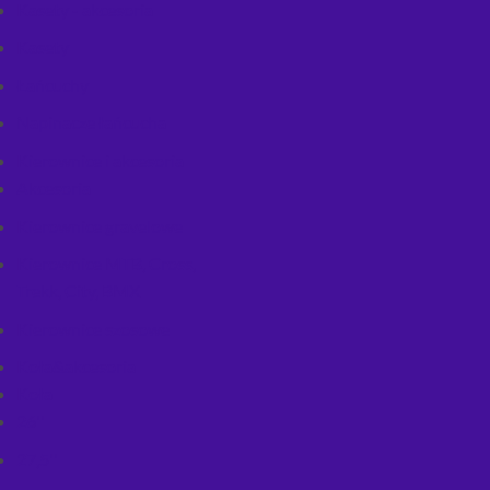
Kasety - akcesoria
Kasety
Łańcuchy
Napinacze łańcucha
Kierownice i akcesoria
Akcesoria
Kierownice gravelowe
Kierownice MTB, Cross,
Trekk, City, BMX
Kierownice szosowe
Koła&akcesoria
Koła
26''
27,5''