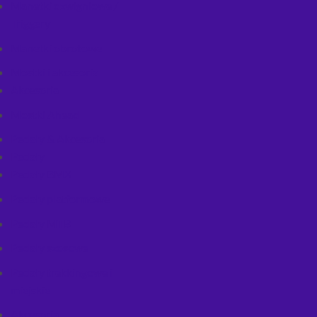
Manetki dzwigniowe /
Triggery
Manetki obrotowe
Mostki i akcesoria
Akcesoria
Mostki Ahead
Pedały & Akcesoria
Pedały
Pedały BMX
Pedały platformowe
Pedały MTB
Pedały szosowe
Pedały trekkingowe i
miejskie
Akcesoria