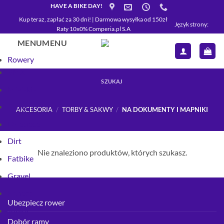
Przewiń
HAVE A BIKE DAY!
do
Kup teraz, zapłać za 30 dni! | Darmowa wysyłka od 150zł
Język strony:
Raty 10x0% Comperia.pl S.A
zawartości
MENU
MENU
Rowery
BMX
SZUKAJ
Miejskie
Cross
AKCESORIA
/
TORBY & SAKWY
/
NA DOKUMENTY I MAPNIKI
Dziecięce
Dirt
Nie znaleziono produktów, których szukasz.
Fatbike
Gravel
Fitness
Ubezpiecz rower
Junior
Dobór ramy