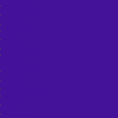
Smary i oleje
Środki czyszczące
Koszyki na bidon
Koszyki na bidon
Akcesoria
Koszyki rowerowe
Koszyki - części i
akcesoria
Koszyki przednie
Koszyki tylnie
Liczniki & Nawigacje GPS
Akcesoria
Liczniki
Nawigacje GPS