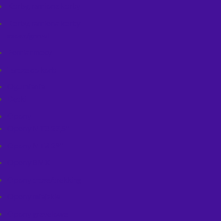
Korby, ramiona korby
Korby, ramiona korby
szosa/gravel
Pomiar mocy
Tarcze do korb
Ogumienie
Dętki
Opony
Opony MTB 27,5''
Opony MTB 29''
Opony BMX
Opony cross/trekking
Opony miejskie
Opony gravelowe