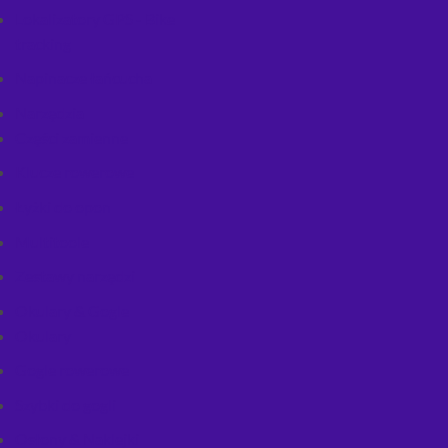
Lokalizatory GPS - Bike
tracking
Napinacze łańcucha
Narzędzia
Części zamienne
Klucze rowerowe
Łyżki do opon
Multitoole
Zestawy narzędzi
Okulary & Gogle
Okulary
Gogle rowerowe
Szybki do gogli
Osłony & Naklejki