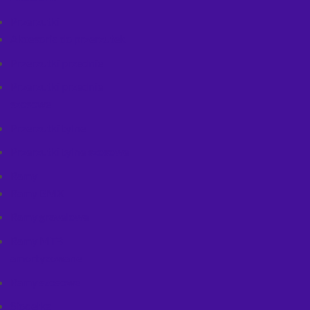
Przerzutki
Akcesoria do przerzutek
Przerzutki przednie
Przerzutki przednie
szosowe
Przerzutki tylne
Przerzutki tylne szosowe
Ramy
Ramy BMX
Ramy gravelowe
Ramy MTB
amortyzowane
Ramy szosowe
Siodełka