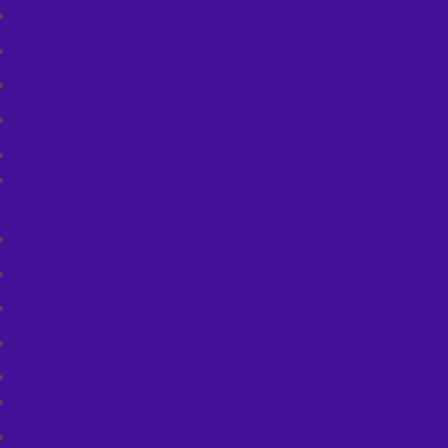
Akcesoria
Błotniki przód
Błotniki tył
Błotniki - zestawy
Bikepacking
Bikepacking - na
kierownicę
Bikepacking - na ramę
Bikepacking - na widelec
Bikepacking - pod ramę
Bikepacking - pod siodło
Chwyty & Owijki
Akcesoria do chwytów
Chwyty