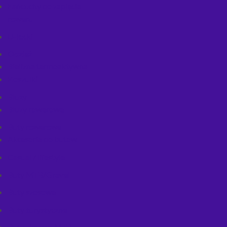
Łańcuchy do zapięcia
roweru
U-locki
Odzież
Bielizna termoaktywna
Koszulki
Bluzy
Bluzy rowerowe
Buty rowerowe
Akcesoria do butów
Casual / lifestyle
Buty MTB/Gravel
Buty szosowe
Buty turystyczne
Buty zimowe MTB