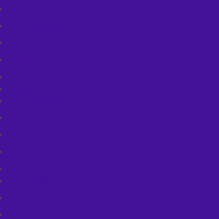
Sztyce amortyzowane
Sztyce regulowane
Sztyce sztywne
Widelce
Akcesoria
Bagażniki
Części i akcesoria
Na sztycę
Przednie
Tylne
Bidony, butelki
Bidony biegowe
Bidony rowerowe
Błotniki & Akcesoria