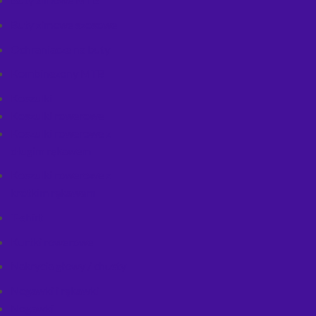
Buty zimowe szosowe
Ochraniacze na buty
Kombinezony MTB
Koszulki
Koszulki rowerowe
Koszulki rowerowe z
długim rękawem
Koszulki rowerowe z
krótkim rękawem
T-shirt
Kurtki rowerowe
Nakrycia głowy / chusty
Nogawki i rękawki
Nogawki