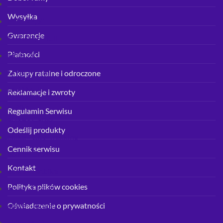
MTB 26''
Wysyłka
MTB 27,5''
Gwarancje
MTB 27,5'' full
Płatności
MTB 29''
MTB 29'' full
Zakupy ratalne i odroczone
MTB Mullet
Reklamacje i zwroty
e-Bike
Regulamin Serwisu
ebike - Cargo
Odeślij produkty
ebike - City-Trekking
Cennik serwisu
ebike - Cross
Kontakt
ebike - Fatbike
Polityka plików cookies
ebike - Gravel
ebike - Junior
Oświadczenie o prywatności
ebike MTB