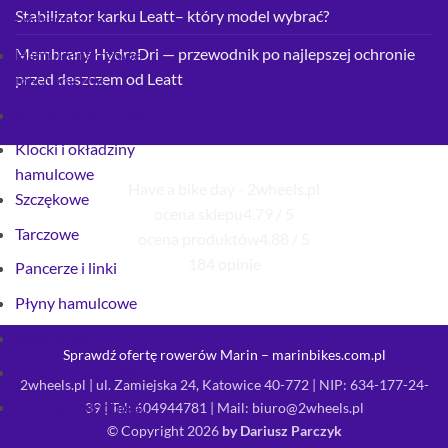
Stabilizator karku Leatt– który model wybrać?
hydrauliczne
Membrany HydraDri — przewodnik po najlepszej ochronie
Hamulce tarczowe
przed deszczem od Leatt
mechaniczne
Klamki hamulcowe
Klocki i okładziny
hamulcowe
Have a bike day - 2wheels.pl
Szczękowe
ocena sklepu
4.79 / 5
Tarczowe
ocena produktów
4.88 / 5
184 opinie
Pancerze i linki
Płyny hamulcowe
Rotory BMX
Sprawdź ofertę rowerów Marin – marinbikes.com.pl
Tarcze hamulcowe
2wheels.pl | ul. Zamiejska 24, Katowice 40-772 | NIP: 634-177-24-
Kasety, wolnobiegi,
39 | Tel:
604944781
| Mail:
biuro@2wheels.pl
łańcuchy
© Copyright 2026
by Dariusz Parczyk