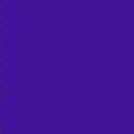
Skarpety
Spodenki krótkie
Spodenki rowerowe
Spodnie
Spodnie rowerowe
Bosch e-Bike
Inteligentny system
System Bosch ebike 2
System Classic +
ABS
Akumulatory
ConnectModule
Drive Units
Kable