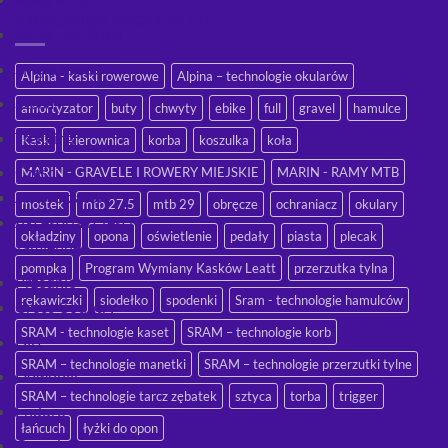
ZNACZNIKI PRODUKTU
ebike - MTB full
Single speed
Alpina - kaski rowerowe
Alpina – technologie okularów
Szosa
amortyzator
buty
chwyty
ebike
full
gravel
hamulce
Trekking
Kask
kierownica
korba
koszulka
koła
Części
MARIN - GRAVELE I ROWERY MIEJSKIE
MARIN - RAMY MTB
Amortyzatory
mostek
mtb 27.5
mtb 29
obręcze
ochraniacz
okulary
Akcesoria i części
okładziny
opona
oświetlenie
pedały
piasta
plecak
zamienne
pompka
Program Wymiany Kasków Leatt
przerzutka tylna
Przednie
rękawiczki
siodełko
spodenki
Sram - technologie hamulców
Cross Country
SRAM - technologie kaset
SRAM – technologie korb
Dirt
SRAM – technologie manetki
SRAM – technologie przerzutki tylne
Downhill
SRAM – technologie tarcz zębatek
sztyca
torba
trigger
Enduro
łańcuch
łyżki do opon
Gravel