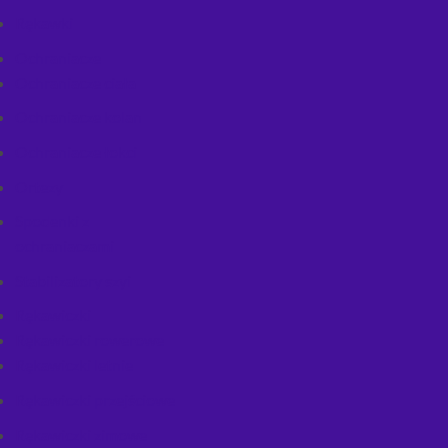
Rękawki
Ochraniacze
Ochraniacze ciała
Ochraniacze kolan
Ochraniacze łokci
Ortezy
Spodenki z
ochraniaczami
Stabilizatory szyi
Rękawiczki
Rękawiczki rowerowe
Rękawiczki letnie
Rękawiczki przejściowe
Rękawiczki zimowe