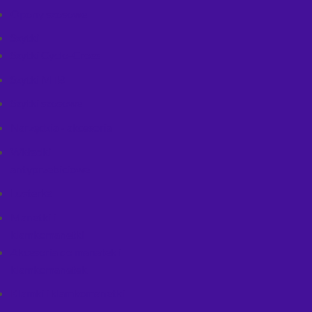
Opony szosowe
Szytki
Szytki Cyclo-Cross
Szytki MTB
Szytki szosowe
Narzędzia - akcesoria
Wkładki
antyprzebiciowe
Lusterka
Manetki i
klamkomanetki
Akcesoria do manatek i
klamkomanetek
Klamki i klamkomanetki