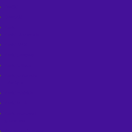
Owijki
Dzwonki
Kaski
Kaski - Akcesoria
Kaski BMX
Kaski czasowe
Kaski fullface
Kaski juniorskie i
dziecięce
Kaski miejskie
Kaski MTB
Kaski szosowe i
gravelowe
Konserwacja roweru