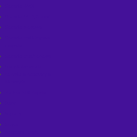
Siodełka BMX
Siodełka MTB, Gravel
Siodełka szosowe
Siodełka trekkingowe.
miejskie
Siodełka triathlonowe
Stery & Akcesoria
Łożyska & Adaptery &
Akcesoria
Podkładki & Kapsle
Stery
Suporty
Sztyce
Adaptery i części