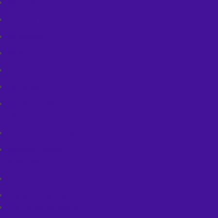
Na ramę
Na ramię
Na widelec
Na wodę
Pod siodło
Sportowe
Transportowe
(ekspedycyjne)
Worki transportowe
Wieszaki i stojaki
rowerowe
Zaciski podsiodłowe
Zapięcia rowerowe
Linki zabezpieczające