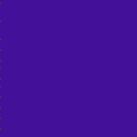
Plecaki i kamizelki
biegowe
Plecaki i kamizelki
rowerowe
Plecakik trekkingowe
Plecaki turystyczne
Pompki
Akcesoria
CO2
CO2 Zestawy
Kardridże
Do amortyzatorów
Kompresory
Ręczne analogowe