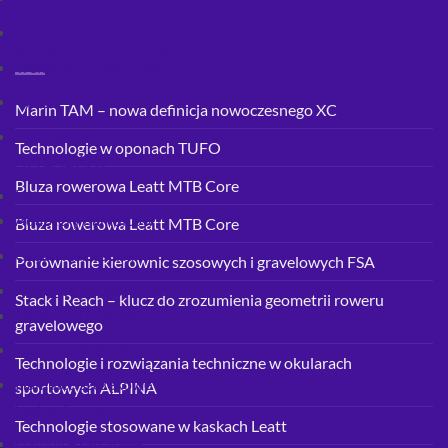
Trail
NAJNOWSZE WPISY
Trekking/Cross/Urban
Tylne
Marin TAM – nowa definicja nowoczesnego XC
Zestawy - FLIGHT
Technologie w oponach TUFO
ATTENDANT
Bluza rowerowa Leatt MTB Core
Hamulce rowerowe
Adaptery hamulców
Bluza rowerowa Leatt MTB Core
Części i akcesoria
Porównanie kierownic szosowych i gravelowych FSA
Hamulce mechaniczne
Stack i Reach – klucz do zrozumienia geometrii roweru
Hamulce U-Brake
gravelowego
Hamulce V-Brake
Technologie i rozwiązania techniczne w okularach
Hamulce szczękowe
sportowych ALPINA
hydrauliczne
Technologie stosowane w kaskach Leatt
Hamulce tarczowe