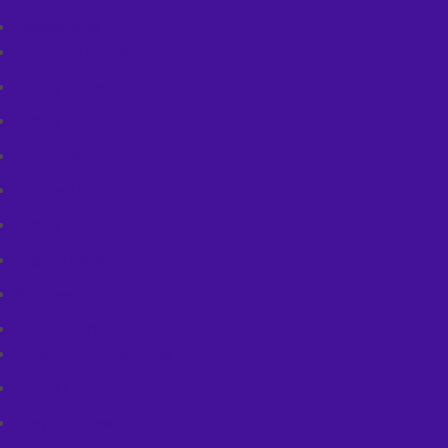
Oświetlenie
Lampy do e-bike
Lampy na kask
Lampy przód
Lampy tył
Zestawy lamp
Lampy - akcesoria
Pegi do BMX
Pokrowce
Plecaki, nerki, bukłaki
Akcesoria do plecaków
Bukłaki
Pasy biodrowe