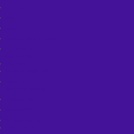
Łożyska piast
Piasty
Szprychy
Zaciski/Adaptery/Opaski
Komponenty
elektroniczne
SRAM AXS
Akcesoria i części AXS
Manetki i
klamkomanetki AXS
Przerzutki AXS
Zestawy AXS
Korby&Akcesoria
Części do korb