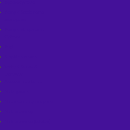
Ręczne cyfrowe
Pompki Stacjonarne
analogowe
Pompki Stacjonarne
Cyfrowe
Rogi
Stopki do roweru
Torby & Sakwy &
Uchwyty
Akcesoria do toreb
Na bagażnik
Na dokumenty i mapniki
Na kierownicę
Na kierownicę (telefon)