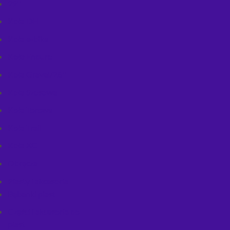
29''
Koła DH
Koła e-bike
Koła Enduro
Koła Gravel/28''
Koła Szosowe
Koła Torowe
Koła Trail
Koła XC
Obręcze
Piasty i akcesoria
Bębenki piast
Części i akcesoria do
piast