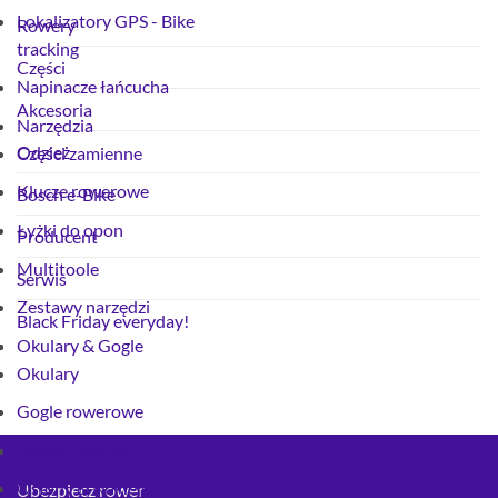
Lokalizatory GPS - Bike
Rowery
tracking
Części
Napinacze łańcucha
Akcesoria
Narzędzia
Odzież
Części zamienne
Klucze rowerowe
Bosch e-Bike
Łyżki do opon
Producent
Multitoole
Serwis
Zestawy narzędzi
Black Friday everyday!
Okulary & Gogle
Okulary
Gogle rowerowe
Szybki do gogli
Osłony & Naklejki
Ubezpiecz rower