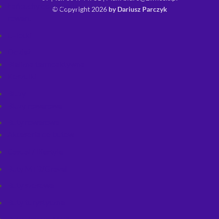
Łańcuchy do zapięcia
© Copyright 2026
by Dariusz Parczyk
roweru
U-locki
Odzież
Bielizna termoaktywna
Koszulki
Bluzy
Bluzy rowerowe
Buty rowerowe
Akcesoria do butów
Casual / lifestyle
Buty MTB/Gravel
Buty szosowe
Buty turystyczne
Buty zimowe MTB