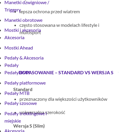
Manetki dzwigniowe /
Triggery
lepsza ochrona przed wiatrem
Manetki obrotowe
często stosowana w modelach lifestyle i
Mostki i akcesoria
multisport
Akcesoria
Mostki Ahead
Pedały & Akcesoria
Pedały
DOPASOWANIE – STANDARD VS WERSJA S
Pedały BMX
Pedały platformowe
Standard
Pedały MTB
przeznaczony dla większości użytkowników
Pedały szosowe
uniwersalna szerokość
Pedały trekkingowe i
miejskie
Wersja S (Slim)
Akcesoria