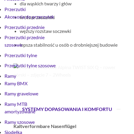
dla wąskich twarzy i głów
Przerzutki
Akcesoria do przerzutek
krótsze zauszniki
Przerzutki przednie
węższy rozstaw soczewki
Przerzutki przednie
lepsza stabilność u osób o drobniejszej budowie
szosowe
Przerzutki tylne
Przerzutki tylne szosowe
Ramy
Ramy BMX
Ramy gravelowe
Ramy MTB
SYSTEMY DOPASOWANIA I KOMFORTU
amortyzowane
Ramy szosowe
Kaltverformbare Nasenflügel
Siodełka