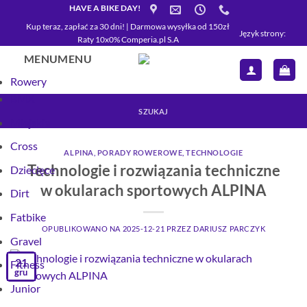
Przewiń
HAVE A BIKE DAY!
do
Kup teraz, zapłać za 30 dni! | Darmowa wysyłka od 150zł
Język strony:
Raty 10x0% Comperia.pl S.A
zawartości
MENU
MENU
Rowery
BMX
SZUKAJ
Miejskie
Cross
ALPINA
,
PORADY ROWEROWE
,
TECHNOLOGIE
Technologie i rozwiązania techniczne
Dziecięce
w okularach sportowych ALPINA
Dirt
Fatbike
OPUBLIKOWANO NA
2025-12-21
PRZEZ
DARIUSZ PARCZYK
Gravel
21
Fitness
gru
Junior