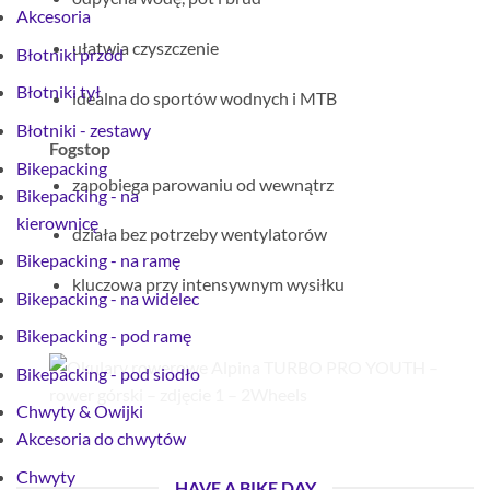
Akcesoria
ułatwia czyszczenie
Błotniki przód
Błotniki tył
idealna do sportów wodnych i MTB
Błotniki - zestawy
Fogstop
Bikepacking
zapobiega parowaniu od wewnątrz
Bikepacking - na
kierownicę
działa bez potrzeby wentylatorów
Bikepacking - na ramę
kluczowa przy intensywnym wysiłku
Bikepacking - na widelec
Bikepacking - pod ramę
Bikepacking - pod siodło
Chwyty & Owijki
Akcesoria do chwytów
Chwyty
HAVE A BIKE DAY