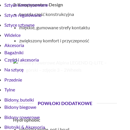
2-Komponenten-Design
Sztyce amortyzowane
twarda część konstrukcyjna
Sztyce regulowane
Sztyce sztywne
miękkie, gumowane strefy kontaktu
Widelce
zwiększony komfort i przyczepność
Akcesoria
Bagażniki
Części i akcesoria
Na sztycę
Przednie
Tylne
Bidony, butelki
POWŁOKI DODATKOWE
Bidony biegowe
Bidony rowerowe
Hydrophobic
Błotniki & Akcesoria
odpycha wodę, pot i brud