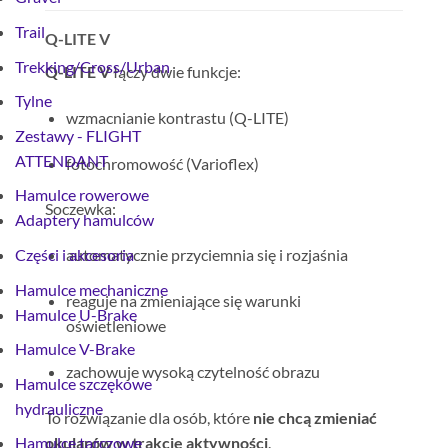
Trail
Q-LITE V
Trekking/Cross/Urban
Q-LITE V
łączy dwie funkcje:
Tylne
wzmacnianie kontrastu (Q-LITE)
Zestawy - FLIGHT
ATTENDANT
fotochromowość (Varioflex)
Hamulce rowerowe
Soczewka:
Adaptery hamulców
Części i akcesoria
automatycznie przyciemnia się i rozjaśnia
Hamulce mechaniczne
reaguje na zmieniające się warunki
Hamulce U-Brake
oświetleniowe
Hamulce V-Brake
zachowuje wysoką czytelność obrazu
Hamulce szczękowe
hydrauliczne
To rozwiązanie dla osób, które
nie chcą zmieniać
okularów w trakcie aktywności
.
Hamulce tarczowe