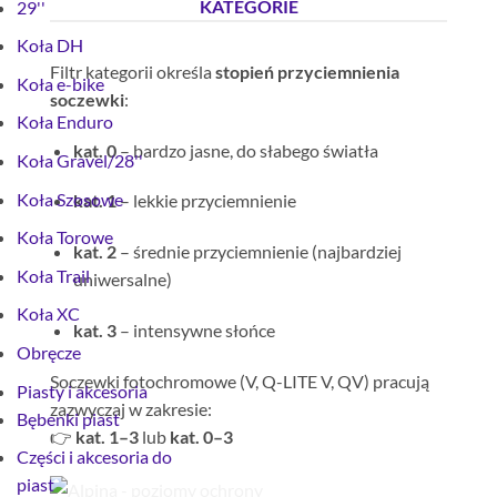
KATEGORIE
29''
Koła DH
Filtr kategorii określa
stopień przyciemnienia
Koła e-bike
soczewki
:
Koła Enduro
kat. 0
– bardzo jasne, do słabego światła
Koła Gravel/28''
Koła Szosowe
kat. 1
– lekkie przyciemnienie
Koła Torowe
kat. 2
– średnie przyciemnienie (najbardziej
Koła Trail
uniwersalne)
Koła XC
kat. 3
– intensywne słońce
Obręcze
Soczewki fotochromowe (V, Q-LITE V, QV) pracują
Piasty i akcesoria
zazwyczaj w zakresie:
Bębenki piast
👉
kat. 1–3
lub
kat. 0–3
Części i akcesoria do
piast