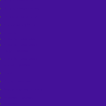
Buty zimowe szosowe
Ochraniacze na buty
Kombinezony MTB
Koszulki
Koszulki rowerowe
Koszulki rowerowe z
długim rękawem
Koszulki rowerowe z
krótkim rękawem
T-shirt
Kurtki rowerowe
Nakrycia głowy / chusty
Nogawki i rękawki
Nogawki