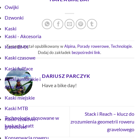
Owijki
Dzwonki
Kaski
Kaski - Akcesoria
Ten wpis został opublikowany w
Alpina
,
Porady rowerowe
,
Technologie
.
Kaski BMX
Dodaj do zakładek
bezpośredni link
.
Kaski czasowe
Kaski fullface
DARIUSZ PARCZYK
Kaski juniorskie i
Have a bike day!
dziecięce
Kaski miejskie
Kaski MTB
Stack i Reach – klucz do
Technologie stosowane w
Kaski szosowe i
zrozumienia geometrii roweru
kaskach Leatt
gravelowe
gravelowego
Konserwacja roweru