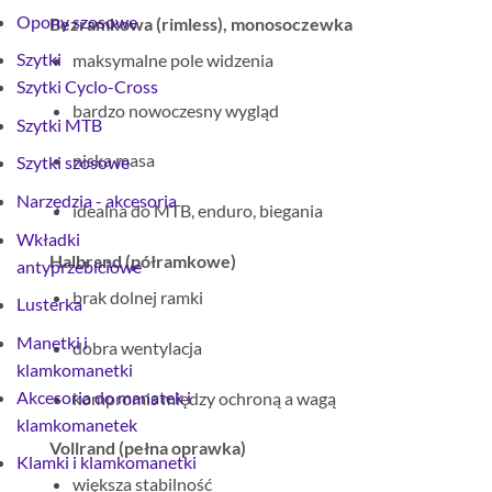
Opony szosowe
Bezramkowa (rimless), monosoczewka
Szytki
maksymalne pole widzenia
Szytki Cyclo-Cross
bardzo nowoczesny wygląd
Szytki MTB
niska masa
Szytki szosowe
Narzędzia - akcesoria
idealna do MTB, enduro, biegania
Wkładki
Halbrand (półramkowe)
antyprzebiciowe
brak dolnej ramki
Lusterka
Manetki i
dobra wentylacja
klamkomanetki
Akcesoria do manatek i
kompromis między ochroną a wagą
klamkomanetek
Vollrand (pełna oprawka)
Klamki i klamkomanetki
większa stabilność