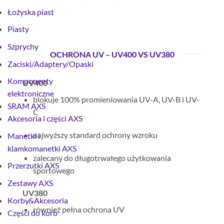
Łożyska piast
Piasty
Szprychy
OCHRONA UV – UV400 VS UV380
Zaciski/Adaptery/Opaski
Komponenty
UV400
elektroniczne
blokuje 100% promieniowania UV-A, UV-B i UV-
SRAM AXS
C
Akcesoria i części AXS
najwyższy standard ochrony wzroku
Manetki i
klamkomanetki AXS
zalecany do długotrwałego użytkowania
Przerzutki AXS
sportowego
Zestawy AXS
UV380
Korby&Akcesoria
również pełna ochrona UV
Części do korb