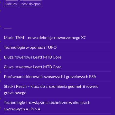
Ręczne cyfrowe
łańcuch
łyżki do opon
Pompki Stacjonarne
analogowe
NAJNOWSZE WPISY
Pompki Stacjonarne
Cyfrowe
Marin TAM – nowa definicja nowoczesnego XC
Rogi
Technologie w oponach TUFO
Stopki do roweru
Bluza rowerowa Leatt MTB Core
Torby & Sakwy &
Uchwyty
Bluza rowerowa Leatt MTB Core
Akcesoria do toreb
Porównanie kierownic szosowych i gravelowych FSA
Na bagażnik
Stack i Reach – klucz do zrozumienia geometrii roweru
Na dokumenty i mapniki
gravelowego
Na kierownicę
Technologie i rozwiązania techniczne w okularach
Na kierownicę (telefon)
sportowych ALPINA