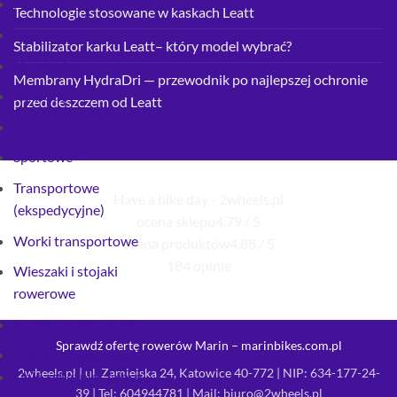
Na ramę
Technologie stosowane w kaskach Leatt
Na ramię
Stabilizator karku Leatt– który model wybrać?
Na widelec
Membrany HydraDri — przewodnik po najlepszej ochronie
Na wodę
przed deszczem od Leatt
Pod siodło
Sportowe
Transportowe
Have a bike day - 2wheels.pl
(ekspedycyjne)
ocena sklepu
4.79 / 5
Worki transportowe
ocena produktów
4.88 / 5
184 opinie
Wieszaki i stojaki
rowerowe
Zaciski podsiodłowe
Sprawdź ofertę rowerów Marin – marinbikes.com.pl
Zapięcia rowerowe
2wheels.pl | ul. Zamiejska 24, Katowice 40-772 | NIP: 634-177-24-
Linki zabezpieczające
39 | Tel:
604944781
| Mail:
biuro@2wheels.pl