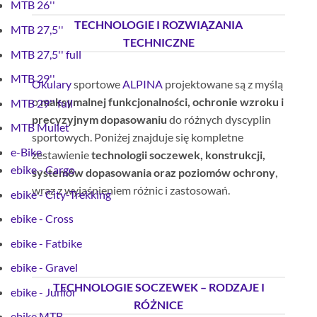
MTB 26''
TECHNOLOGIE I ROZWIĄZANIA
MTB 27,5''
TECHNICZNE
MTB 27,5'' full
MTB 29''
Okulary
sportowe
ALPINA
projektowane są z myślą
o
maksymalnej funkcjonalności, ochronie wzroku i
MTB 29'' full
precyzyjnym dopasowaniu
do różnych dyscyplin
MTB Mullet
sportowych. Poniżej znajduje się kompletne
e-Bike
zestawienie
technologii soczewek, konstrukcji,
ebike - Cargo
systemów dopasowania oraz poziomów ochrony
,
wraz z wyjaśnieniem różnic i zastosowań.
ebike - City-Trekking
ebike - Cross
ebike - Fatbike
ebike - Gravel
TECHNOLOGIE SOCZEWEK – RODZAJE I
ebike - Junior
RÓŻNICE
ebike MTB