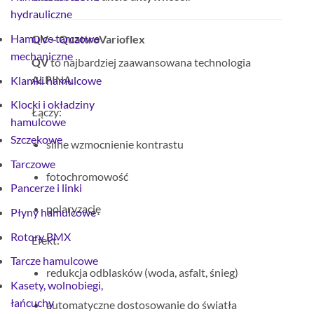
hydrauliczne
Hamulce tarczowe
QV – QuattroVarioflex
mechaniczne
QV
to najbardziej zaawansowana technologia
ALPINA.
Klamki hamulcowe
Klocki i okładziny
Łączy:
hamulcowe
Szczękowe
silne wzmocnienie kontrastu
Tarczowe
fotochromowość
Pancerze i linki
polaryzację
Płyny hamulcowe
Rotory BMX
Efekt:
Tarcze hamulcowe
redukcja odblasków (woda, asfalt, śnieg)
Kasety, wolnobiegi,
łańcuchy
automatyczne dostosowanie do światła