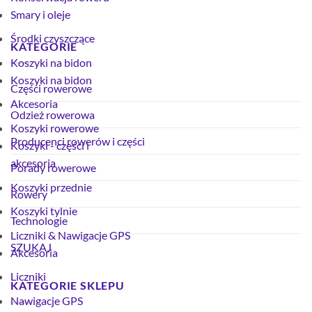
Smary i oleje
Środki czyszczące
KATEGORIE
Koszyki na bidon
Koszyki na bidon
Części rowerowe
Akcesoria
Odzież rowerowa
Koszyki rowerowe
Producenci rowerów i części
Koszyki - części i
akcesoria
Porady rowerowe
Koszyki przednie
Rowery
Koszyki tylnie
Technologie
Liczniki & Nawigacje GPS
SZUKAJ
Akcesoria
Liczniki
KATEGORIE SKLEPU
Nawigacje GPS