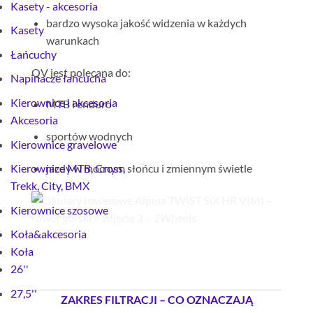
Kasety - akcesoria
bardzo wysoka jakość widzenia w każdych
Kasety
warunkach
Łańcuchy
QV jest polecana do:
Napinacze łańcucha
Kierownice i akcesoria
MTB i enduro
Akcesoria
sportów wodnych
Kierownice gravelowe
jazdy w mocnym słońcu i zmiennym świetle
Kierownice MTB, Cross,
Trekk, City, BMX
Kierownice szosowe
Koła&akcesoria
Koła
26''
27,5''
ZAKRES FILTRACJI – CO OZNACZAJĄ