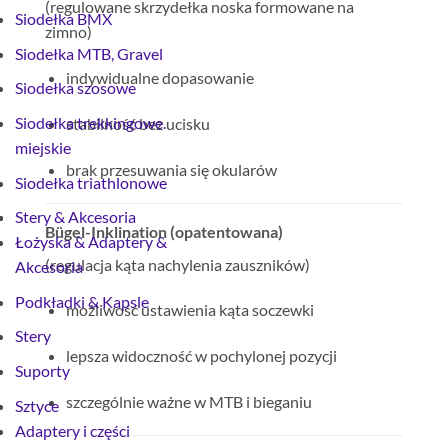
(regulowane skrzydełka noska formowane na
Siodełka BMX
zimno)
Siodełka MTB, Gravel
indywidualne dopasowanie
Siodełka szosowe
Siodełka trekkingowe.
stabilność bez ucisku
miejskie
brak przesuwania się okularów
Siodełka triathlonowe
Stery & Akcesoria
Bügel-Inklination (opatentowana)
Łożyska & Adaptery &
(regulacja kąta nachylenia zauszników)
Akcesoria
Podkładki & Kapsle
możliwość ustawienia kąta soczewki
Stery
lepsza widoczność w pochylonej pozycji
Suporty
szczególnie ważne w MTB i bieganiu
Sztyce
Adaptery i części