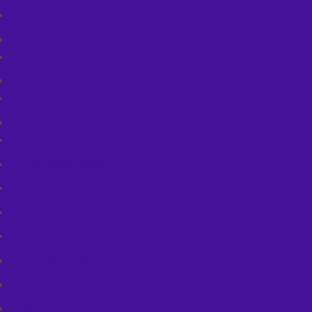
Skarpety
Spodenki krótkie
Spodenki rowerowe
Spodnie
Spodnie rowerowe
Bosch e-Bike
Inteligentny system
System Bosch ebike 2
System Classic +
ABS
Akumulatory
ConnectModule
Drive Units
Kable