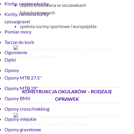
Korby, ramiona korby
często stosowana w soczewkach
fotochromowych
Korby, ramiona korby
szosa/gravel
spełnia normy sportowe i europejskie
Pomiar mocy
Tarcze do korb
Ogumienie
Dętki
Opony
Opony MTB 27,5''
Opony MTB 29''
KONSTRUKCJA OKULARÓW – RODZAJE
Opony BMX
OPRAWEK
Opony cross/trekking
Opony miejskie
Opony gravelowe