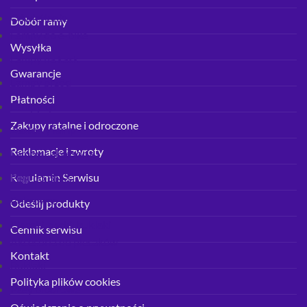
Oświetlenie
Dobór ramy
Lampy do e-bike
Wysyłka
Lampy na kask
Gwarancje
Lampy przód
Płatności
Lampy tył
Zakupy ratalne i odroczone
Zestawy lamp
Reklamacje i zwroty
Lampy - akcesoria
Pegi do BMX
Regulamin Serwisu
Pokrowce
Odeślij produkty
Plecaki, nerki, bukłaki
Cennik serwisu
Akcesoria do plecaków
Kontakt
Bukłaki
Polityka plików cookies
Pasy biodrowe