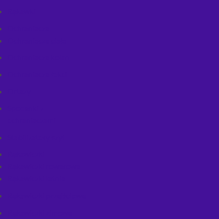
Rękawki
Ochraniacze
Ochraniacze ciała
Ochraniacze kolan
Ochraniacze łokci
Ortezy
Spodenki z
ochraniaczami
Stabilizatory szyi
Rękawiczki
Rękawiczki rowerowe
Rękawiczki letnie
Rękawiczki przejściowe
Rękawiczki zimowe