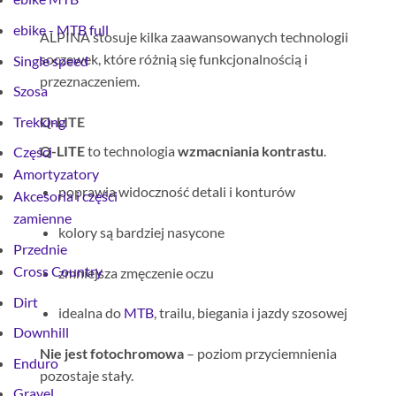
ebike - MTB full
ALPINA stosuje kilka zaawansowanych technologii
soczewek, które różnią się funkcjonalnością i
Single speed
przeznaczeniem.
Szosa
Trekking
Q-LITE
Q-LITE
to technologia
wzmacniania kontrastu
.
Części
Amortyzatory
poprawia widoczność detali i konturów
Akcesoria i części
zamienne
kolory są bardziej nasycone
Przednie
Cross Country
zmniejsza zmęczenie oczu
Dirt
idealna do
MTB
, trailu, biegania i jazdy szosowej
Downhill
Nie jest fotochromowa
– poziom przyciemnienia
Enduro
pozostaje stały.
Gravel