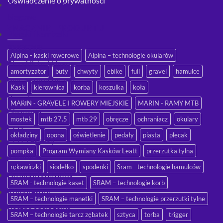
Oświadczenie o prywatności
Plecaki i kamizelki
biegowe
ZNACZNIKI PRODUKTU
Plecaki i kamizelki
rowerowe
Alpina - kaski rowerowe
Alpina – technologie okularów
Plecakik trekkingowe
amortyzator
buty
chwyty
ebike
full
gravel
hamulce
Plecaki turystyczne
Kask
kierownica
korba
koszulka
koła
Pompki
MARIN - GRAVELE I ROWERY MIEJSKIE
MARIN - RAMY MTB
Akcesoria
mostek
mtb 27.5
mtb 29
obręcze
ochraniacz
okulary
CO2
okładziny
opona
oświetlenie
pedały
piasta
plecak
CO2 Zestawy
pompka
Program Wymiany Kasków Leatt
przerzutka tylna
Kardridże
rękawiczki
siodełko
spodenki
Sram - technologie hamulców
Do amortyzatorów
SRAM - technologie kaset
SRAM – technologie korb
Kompresory
SRAM – technologie manetki
SRAM – technologie przerzutki tylne
Ręczne analogowe
SRAM – technologie tarcz zębatek
sztyca
torba
trigger